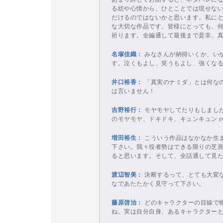
る絵や心情から、ひとことでは現せな
だけるのではないかと思います。私に
な大切な作品です。皆様にとっても、
祈ります。全編通して最後まで是非、
名塚佳織：
みなさんが納得いくか、い
す。泣くもよし、笑うもよし、強くな
井口裕香：
「真実のナミダ」とは何な
は言いません！
吉野裕行：
モヤモヤしてたりもしまし
のモヤモヤ、ドキドキ、キュンキュン e
増田裕生：
こういう作品はなかなか生
下さい。我々役者勢はできる限りの芝
ると思います。そして、全話通して見
渡辺智美：
決断するって、とても大変
なであたたかく見守って下さい。
藤原啓治：
どのキャラクターの目線で
ね。実は自分自身、あるキャラクター