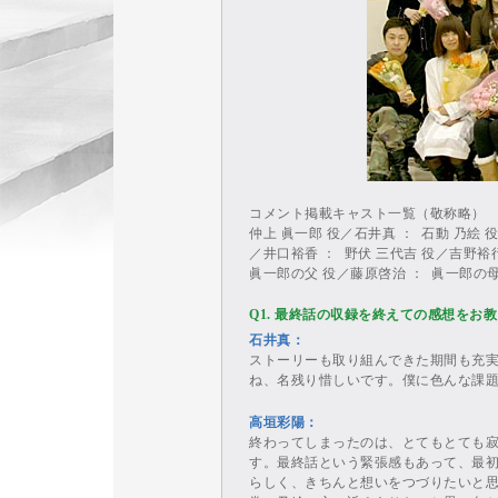
コメント掲載キャスト一覧（敬称略）
仲上 眞一郎 役／石井真 ： 石動 乃絵 
／井口裕香 ： 野伏 三代吉 役／吉野裕行
眞一郎の父 役／藤原啓治 ： 眞一郎の
Q1. 最終話の収録を終えての感想をお
石井真：
ストーリーも取り組んできた期間も充
ね、名残り惜しいです。僕に色んな課
高垣彩陽：
終わってしまったのは、とてもとても
す。最終話という緊張感もあって、最
らしく、きちんと想いをつづりたいと