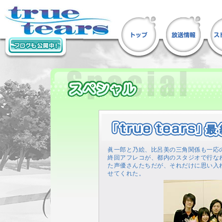
眞一郎と乃絵、比呂美の三角関係も一応の決着
終回アフレコが、都内のスタジオで行な
た声優さんたちだが、それだけに思い入
せてくれた。