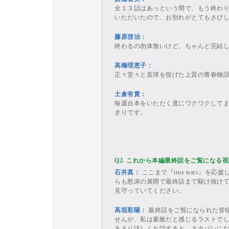
全１３話はあっという間で、もう終わ
いただいたので、お別れがとてもさび
藤原啓治：
終わるの勿体無いけど、ちゃんと完結
高橋理恵子：
正々堂々と直球を投げた上質の青春物
土倉有貴：
毎週台本をいただく度にワクワクして
ぎりです。
Q2. これから本編最終話をご覧にな
石井真：
ここまで『true tears
らも怒涛の展開で最終話まで駆け抜け
見守っていてください。
高垣彩陽：
最終話をご覧になられた皆
せんが、私は素敵だと感じるラストで
あまり詳しくお話すると、ネタバレに