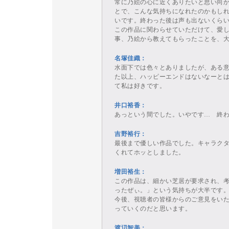
常に乃絵の心に近くありたいと思い向
とで、こんな気持ちになれたのかもし
いです。終わった後は声も出ないくら
この作品に関わらせていただけて、愛
事、乃絵から教えてもらったことを、
名塚佳織：
水面下では色々とありましたが、ある
た以上、ハッピーエンドはないなーとは思っ
て私は好きです。
井口裕香：
あっという間でした。いやです… 終
吉野裕行：
最後まで優しい作品でした。キャラク
くれてホッとしました。
増田裕生：
この作品は、細かい芝居が要求され、
ったぜぃ。」という気持ちが大半です
今後、視聴者の皆様からのご意見をいただい
っていくのだと思います。
渡辺智美：