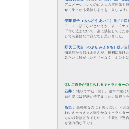
アニメーションなのに大人の雰囲気を
せて乗っかる気持ちよさを、久しぶり
安藤 愛子（あんどう あいこ）役／井
アニメっぽくないというか、すごくナ
「作り込まないで、楽に演技してくだ
とても新鮮な作品だなと思いました。
野伏 三代吉（のぶせ みよきち）役／
抽象的かも知れませんが、最初に受け
みたいに騒がしい所じゃなく、ホント
Q2. ご自身が演じられるキャラクター
石井：
地味ですね（笑）。絵本作家に
励む姿には好感が持てました。気持ち
高垣：
高校生なのに子供っぽい、不思
わいきゃっきゃと賑やかなキャラクタ
もの以外はどうでもいい、主観的で整
も魅力的な子です。