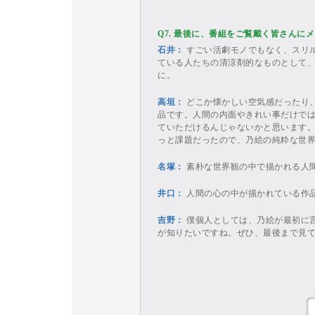
Q7. 最後に、番組をご覧戴く皆さんに
石井：
すごい活劇モノでもなく、スリ
ている人たちの清涼剤的なものとして
に。
高垣：
どこか懐かしい空気感だったり
品です。人間の内面やきれい事だけで
ていただけるんじゃないかと思います
っと課題だったので、乃絵の純粋な世
名塚：
素朴な世界観の中で描かれる人
井口：
人間の心の中が描かれている作
吉野：
僕個人としては、乃絵が最初に
が知りたいですね。ぜひ、最後まで見
一覧ページに戻る