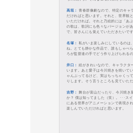
高垣：
青春群像劇なので、特定のキャ
だければと思います。それと、世界観
いただければ。それと乃絵的には「あ
の歌は、歌詞にも色々なバージョンが
で、皆さんにも覚えていただきたいで
名塚：
私がいま楽しみにしているのは
ね。とても静かな作品で、誰もしゃべ
ろが監督達の手でどう作り上げられる
井口：
絵がきれいなので、キャラクタ
います。あと愛子は今川焼きを焼いて
ゃんぶってるけど、実はちっちゃくっ
りします。そう言うところも見ていた
吉野：
舞台が富山だったり、今川焼き
か？ 僕は知ってました（笑）。･･･
にある世界がアニメーションで表現さ
楽しんでいただければと思います。