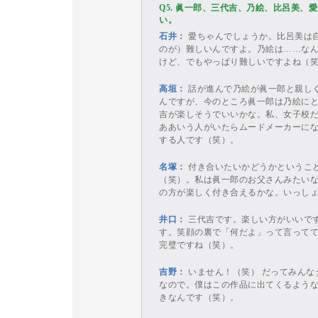
Q5. 眞一郎、三代吉、乃絵、比呂美
い。
石井：
愛ちゃんでしょうか。比呂美は
のが）難しいんですよ。乃絵は……な
けど、でもやっぱり難しいですよね（
高垣：
話が進んで乃絵が眞一郎と親し
んですが、今のところ眞一郎は乃絵に
吉が楽しそうでいいかな。私、女子校
ああいう人がいたらムードメーカーに
する人です（笑）。
名塚：
付き合いたいかどうかというこ
（笑）。私は眞一郎のお父さんみたい
の方が楽しく付き合えるかな。いっし
井口：
三代吉です。楽しい方がいいで
す。笑顔の裏で「何だよ」って言って
完璧ですね（笑）。
吉野：
いません！（笑） だってみんな
なので。僕はこの作品に出てくるよう
きなんです（笑）。