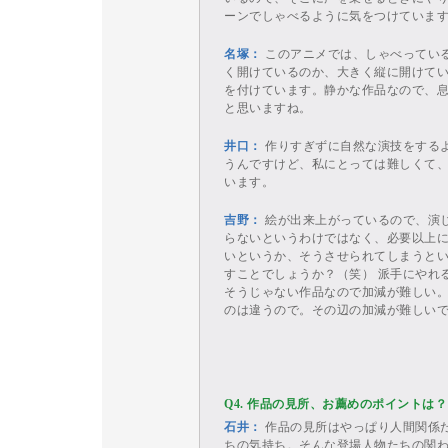
ーンでしゃべるように気をつけていま
名塚：
このアニメでは、しゃべってい
く開けているのか、大きく縦に開けて
を付けています。静かな作品なので、
と思いますね。
井口：
作りすぎずに自然な演技をする
うんですけど、私にとっては難しくて
います。
吉野：
絵が出来上がっているので、演
らないというわけではなく、必要以上
いというか、そうさせられてしまうと
すことでしょうか？（笑） 派手にやれ
そうじゃない作品なので加減が難しい
のは違うので。その辺の加減が難しい
Q4. 作品の見所、お薦めのポイントは？
石井：
作品の見所はやっぱり人間関係
ちの気持ち。そんな登場人物たちの関