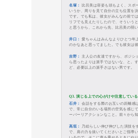
名塚：
比呂美は容姿も頭もよく、スポ
いうか、周りを見て自分の立ち位置を
です。でも私は、彼女がみんなの前で
リフでも見えたりしたので、そういう
と思うから、これから先、比呂美の弱
井口：
愛ちゃんはみんなよりひとつ年
のかなあと思ってました。でも彼女は
吉野：
主人公の友達ですから、ポジシ
ら思ったよりは派手ではないな、と。
ど、必要以上の派手さはない男です。
Q3. 演じる上での心がけや注意してい
石井：
会話をする際のお互いの距離感
で、常に自分のいる場所の空気を感じ
ーバーリアクションなこと。前々から
高垣：
乃絵らしい伸び伸びした演技を
で、肩の力を抜いてくださいとご指導
いるので、そこに声を乗せるときにや