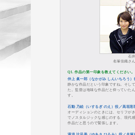
石
名塚佳織さ
Q1. 作品の第一印象を教えてください。
仲上 眞一郎（なかがみ しんいちろう
静かな作品だという印象ですね。そし
た。監督は地味な作品だと仰っていた
す。
石動 乃絵（いするぎ のえ）役／高垣
オーディションのときには、セリフが
でノスタルジックな感じのする、現代
作品だと思うので緊張します。
湯浅 比呂美（ゆあさ ひろみ）役／名